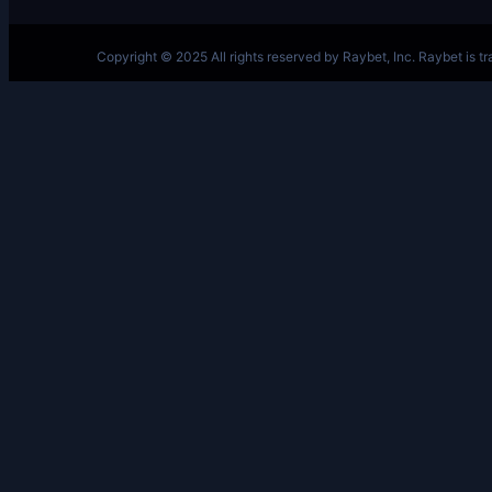
跳
至
内
容