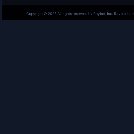
跳
至
内
容